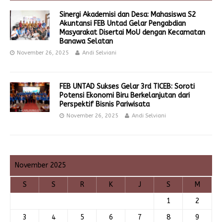
Sinergi Akademisi dan Desa: Mahasiswa S2
Akuntansi FEB Untad Gelar Pengabdian
Masyarakat Disertai MoU dengan Kecamatan
Banawa Selatan
November 26, 2025
Andi Selviani
FEB UNTAD Sukses Gelar 3rd TICEB: Soroti
Potensi Ekonomi Biru Berkelanjutan dari
Perspektif Bisnis Pariwisata
November 26, 2025
Andi Selviani
November 2025
S
S
R
K
J
S
M
1
2
3
4
5
6
7
8
9