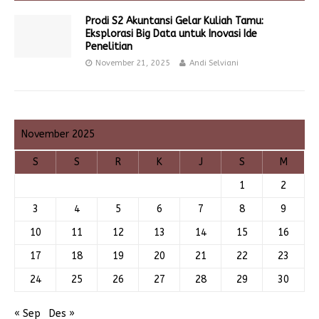
Prodi S2 Akuntansi Gelar Kuliah Tamu:
Eksplorasi Big Data untuk Inovasi Ide
Penelitian
November 21, 2025
Andi Selviani
November 2025
S
S
R
K
J
S
M
1
2
3
4
5
6
7
8
9
10
11
12
13
14
15
16
17
18
19
20
21
22
23
24
25
26
27
28
29
30
« Sep
Des »