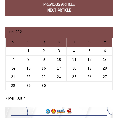
PREVIOUS ARTICLE
NEXT ARTICLE
Juni 2021
S
S
R
K
J
S
M
1
2
3
4
5
6
7
8
9
10
11
12
13
14
15
16
17
18
19
20
21
22
23
24
25
26
27
28
29
30
« Mei
Jul »