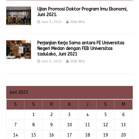
Ujian Promosi Doktor Program Imu Ekonomi,
Juni 2021.
Juni 3, 2021
Ilfat Afia
Perjanjian Kerja Sama antara FE Universitas
Negeri Medan dengan FEB Universitas
tadulako, Juni 2021
Juni 3, 2021
Ilfat Afia
Juni 2021
S
S
R
K
J
S
M
1
2
3
4
5
6
7
8
9
10
11
12
13
14
15
16
17
18
19
20