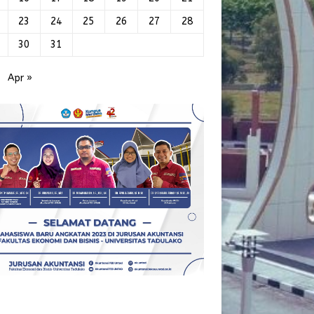
23
24
25
26
27
28
30
31
Apr »