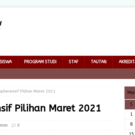
SISWA
PROGRAM STUDI
STAF
TAUTAN
AKREDIT
pherensif Pilihan Maret 2021
Mar
S
if Pilihan Maret 2021
1
8
uman
0
15