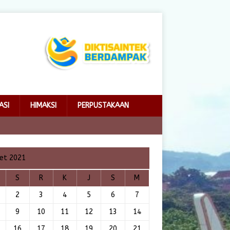
ASI
HIMAKSI
PERPUSTAKAAN
et 2021
S
R
K
J
S
M
2
3
4
5
6
7
9
10
11
12
13
14
16
17
18
19
20
21