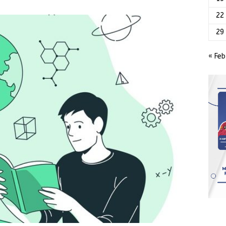
22
29
« Feb