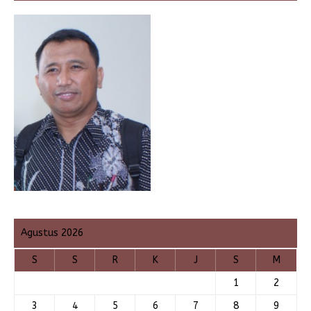
Agustus 2026
S
S
R
K
J
S
M
1
2
3
4
5
6
7
8
9