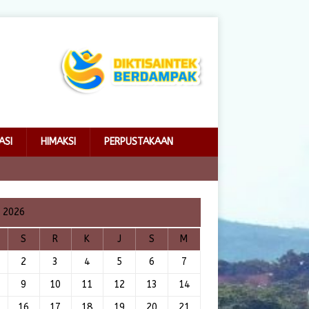
ASI
HIMAKSI
PERPUSTAKAAN
i 2026
S
R
K
J
S
M
2
3
4
5
6
7
9
10
11
12
13
14
16
17
18
19
20
21