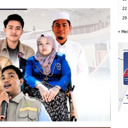
22
29
« Mei