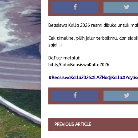
Beasiswa Kalla 2026 resmi dibuka untuk maha
Cek timeline, pilih jalur terbaikmu, dan si
saja! ✨
Daftar melalui:
bit.ly/CobaBeasiswaKalla2026
#BeasiswaKalla2026
#LAZHadjiKalla
#Yayasa
PREVIOUS ARTICLE