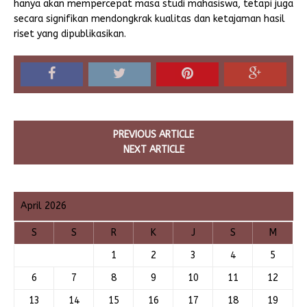
hanya akan mempercepat masa studi mahasiswa, tetapi juga
secara signifikan mendongkrak kualitas dan ketajaman hasil
riset yang dipublikasikan.
PREVIOUS ARTICLE
NEXT ARTICLE
April 2026
S
S
R
K
J
S
M
1
2
3
4
5
6
7
8
9
10
11
12
13
14
15
16
17
18
19