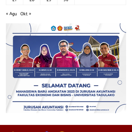
« Agu
Okt »