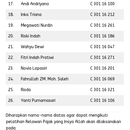
17.
Andi Andriyano
C 301 16 100
18.
Inka Triana
C 301 16 212
19.
Megawati Nurdin
C 301 16 261
20.
Riski Indah
C 301 16 186
21.
Wahyu Dewi
C 301 16 047
22.
Fitri Indah Pratiwi
C 301 16 271
23.
Novia Lapasiri
C 301 16 201
24.
Fahrullah ZM. Moh. Saleh
C 301 16 069
25.
Risda
C 301 16 321
26.
Yanti Purnamasari
C 301 16 106
Diharapkan nama-nama diatas agar dapat mengikuti
pelatihan Relawan Pajak yang Insya Allah akan dilaksanakan
pada: