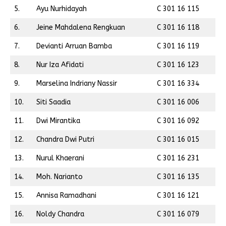
5.
Ayu Nurhidayah
C 301 16 115
6.
Jeine Mahdalena Rengkuan
C 301 16 118
7.
Devianti Arruan Bamba
C 301 16 119
8.
Nur Iza Afidati
C 301 16 123
9.
Marselina Indriany Nassir
C 301 16 334
10.
Siti Saadia
C 301 16 006
11.
Dwi Mirantika
C 301 16 092
12.
Chandra Dwi Putri
C 301 16 015
13.
Nurul Khaerani
C 301 16 231
14.
Moh. Narianto
C 301 16 135
15.
Annisa Ramadhani
C 301 16 121
16.
Noldy Chandra
C 301 16 079