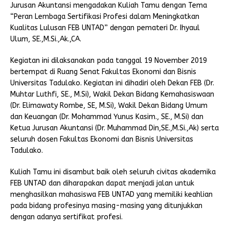
Jurusan Akuntansi mengadakan Kuliah Tamu dengan Tema
“Peran Lembaga Sertifikasi Profesi dalam Meningkatkan
Kualitas Lulusan FEB UNTAD” dengan pemateri Dr. Ihyaul
Ulum, SE.,M.Si.,Ak.,CA.
Kegiatan ini dilaksanakan pada tanggal 19 November 2019
bertempat di Ruang Senat Fakultas Ekonomi dan Bisnis
Universitas Tadulako. Kegiatan ini dihadiri oleh Dekan FEB (Dr.
Muhtar Luthfi, SE., M.Si), Wakil Dekan Bidang Kemahasiswaan
(Dr. Elimawaty Rombe, SE, M.Si), Wakil Dekan Bidang Umum
dan Keuangan (Dr. Mohammad Yunus Kasim., SE., M.Si) dan
Ketua Jurusan Akuntansi (Dr. Muhammad Din,SE.,M.Si.,Ak) serta
seluruh dosen Fakultas Ekonomi dan Bisnis Universitas
Tadulako.
Kuliah Tamu ini disambut baik oleh seluruh civitas akademika
FEB UNTAD dan diharapakan dapat menjadi jalan untuk
menghasilkan mahasiswa FEB UNTAD yang memiliki keahlian
pada bidang profesinya masing-masing yang ditunjukkan
dengan adanya sertifikat profesi.